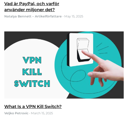
Vad är PayPal, och varför
använder miljoner det?
Natalya Bennett – Artikelförfattare
•
May 15, 2025
What Is a VPN Kill Switch?
Veljko Petrovic
•
March 15, 2025