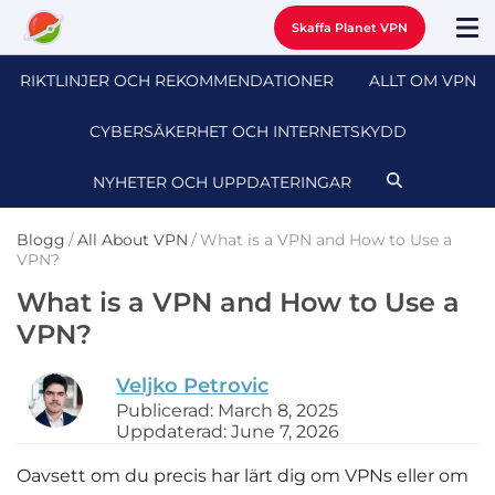
Skaffa Planet VPN
RIKTLINJER OCH REKOMMENDATIONER
ALLT OM VPN
CYBERSÄKERHET OCH INTERNETSKYDD
NYHETER OCH UPPDATERINGAR
Blogg
/
All About VPN
/
What is a VPN and How to Use a
VPN?
What is a VPN and How to Use a
VPN?
Veljko Petrovic
Publicerad: March 8, 2025
Uppdaterad: June 7, 2026
Oavsett om du precis har lärt dig om VPNs eller om