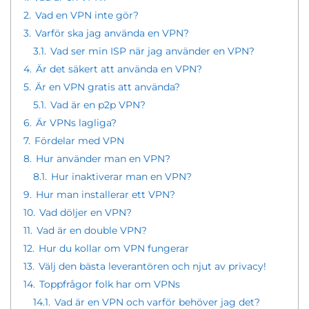
2.
Vad en VPN inte gör?
3.
Varför ska jag använda en VPN?
3.1.
Vad ser min ISP när jag använder en VPN?
4.
Är det säkert att använda en VPN?
5.
Är en VPN gratis att använda?
5.1.
Vad är en p2p VPN?
6.
Är VPNs lagliga?
7.
Fördelar med VPN
8.
Hur använder man en VPN?
8.1.
Hur inaktiverar man en VPN?
9.
Hur man installerar ett VPN?
10.
Vad döljer en VPN?
11.
Vad är en double VPN?
12.
Hur du kollar om VPN fungerar
13.
Välj den bästa leverantören och njut av privacy!
14.
Toppfrågor folk har om VPNs
14.1.
Vad är en VPN och varför behöver jag det?