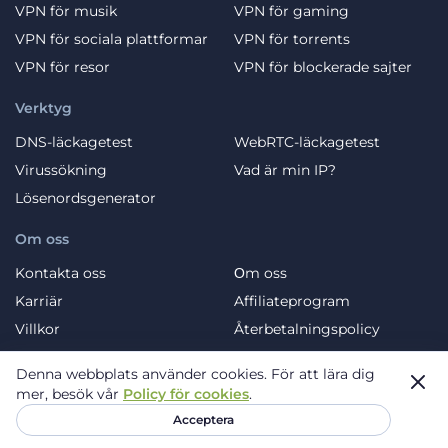
VPN för musik
VPN för gaming
VPN för sociala plattformar
VPN för torrents
VPN för resor
VPN för blockerade sajter
Verktyg
DNS-läckagetest
WebRTC-läckagetest
Virussökning
Vad är min IP?
Lösenordsgenerator
Om oss
Kontakta oss
Оm oss
Karriär
Affiliateprogram
Villkor
Återbetalningspolicy
Integritetspolicy
Lite VPN-policy
Denna webbplats använder cookies.
För att lära dig
Support 24/7
Blog
mer, besök vår
Policy för cookies
.
Acceptera