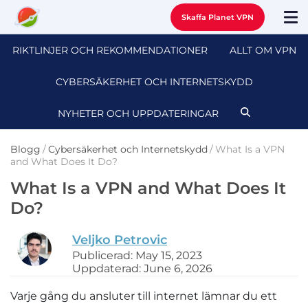
Skaffa Planet VPN
RIKTLINJER OCH REKOMMENDATIONER
ALLT OM VPN
CYBERSÄKERHET OCH INTERNETSKYDD
NYHETER OCH UPPDATERINGAR
Blogg
/
Cybersäkerhet och Internetskydd
/
What Is a VPN
and What Does It Do?
What Is a VPN and What Does It
Do?
Veljko Petrovic
Publicerad: May 15, 2023
Uppdaterad: June 6, 2026
Varje gång du ansluter till internet lämnar du ett