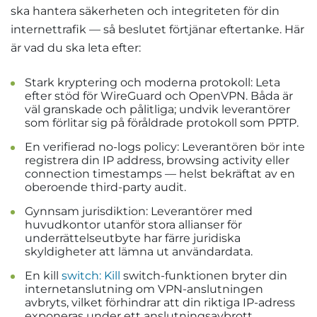
ska hantera säkerheten och integriteten för din
internettrafik — så beslutet förtjänar eftertanke. Här
är vad du ska leta efter:
Stark kryptering och moderna protokoll: Leta
efter stöd för WireGuard och OpenVPN. Båda är
väl granskade och pålitliga; undvik leverantörer
som förlitar sig på föråldrade protokoll som PPTP.
En verifierad no-logs policy: Leverantören bör inte
registrera din IP address, browsing activity eller
connection timestamps — helst bekräftat av en
oberoende third-party audit.
Gynnsam jurisdiktion: Leverantörer med
huvudkontor utanför stora allianser för
underrättelseutbyte har färre juridiska
skyldigheter att lämna ut användardata.
En kill
switch: Kill
switch-funktionen bryter din
internetanslutning om VPN-anslutningen
avbryts, vilket förhindrar att din riktiga IP-adress
exponeras under ett anslutningsavbrott.