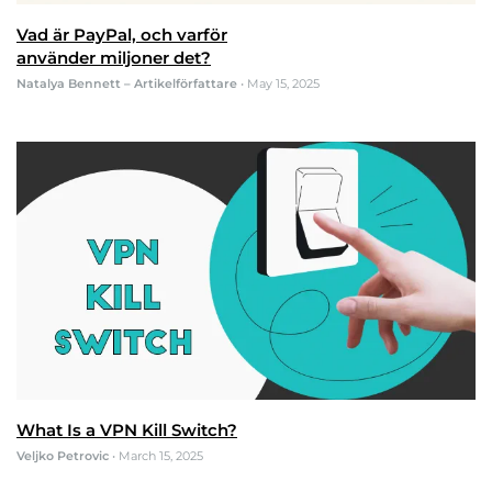
Vad är PayPal, och varför
använder miljoner det?
Natalya Bennett – Artikelförfattare
•
May 15, 2025
What Is a VPN Kill Switch?
Veljko Petrovic
•
March 15, 2025