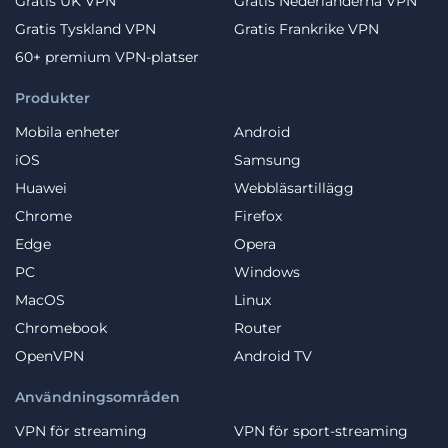
Gratis UK VPN
Gratis Nederlanderna VPN
Gratis Tyskland VPN
Gratis Frankrike VPN
60+ premium VPN-platser
Produkter
Mobila enheter
Android
iOS
Samsung
Huawei
Webbläsartillägg
Chrome
Firefox
Edge
Opera
PC
Windows
MacOS
Linux
Chromebook
Router
OpenVPN
Android TV
Användningsområden
VPN för streaming
VPN för sport-streaming