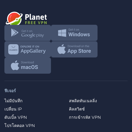
ฟีเจอร์
ไม่มีบันทึก
สพลิตทันเนลลิ่ง
เปลี่ยน IP
คิลสวิตช์
ดับเบิ้ล VPN
การเข้ารหัส VPN
โปรโตคอล VPN