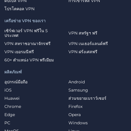
ดับเบิ้ล VPN
การเข้ารหัส VPN
โปรโตคอล VPN
เครือข่าย VPN ของเรา
เซิร์ฟเวอร์ VPN ฟรีใน 5
VPN สหรัฐฯ ฟรี
ประเทศ
VPN สหราชอาณาจักรฟรี
VPN เนเธอร์แลนด์ฟรี
VPN เยอรมนีฟรี
VPN ฝรั่งเศสฟรี
60+ ตำแหน่ง VPN พรีเมียม
ผลิตภัณฑ์
อุปกรณ์มือถือ
Android
iOS
Samsung
Huawei
ส่วนขยายเบราว์เซอร์
Chrome
Firefox
Edge
Opera
PC
Windows