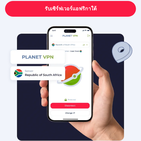
รับเซิร์ฟเวอร์แอฟริกาใต้