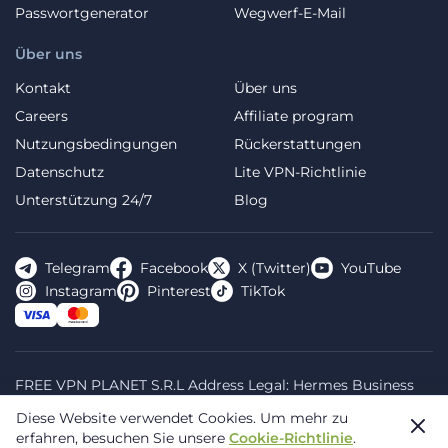
Passwortgenerator
Wegwerf-E-Mail
Über uns
Kontakt
Über uns
Careers
Affiliate program
Nutzungsbedingungen
Rückerstattungen
Datenschutz
Lite VPN-Richtlinie
Unterstützung 24/7
Blog
Telegram
Facebook
X (Twitter)
YouTube
Instagram
Pinterest
TikTok
FREE VPN PLANET S.R.L Address Legal: Hermes Business
Campus, Sectorul 2, Bulevardul Dimitrie Pompeiu 5-7,
Diese Website verwendet Cookies.
Um mehr zu
Bucharest, Romania, 020335. Reg.N, 44667783
erfahren, besuchen Sie unsere
Cookie-Richtlinie
.
© 2026 Planet VPN. Alle Rechte vorbehalten.