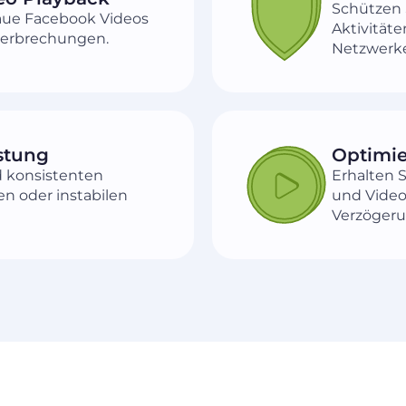
Schützen 
aue Facebook Videos
Aktivitäte
terbrechungen.
Netzwerk
istung
Optimie
d konsistenten
Erhalten S
en oder instabilen
und Video
Verzöger