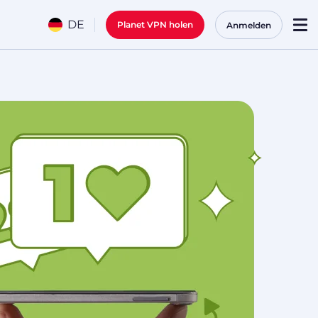
DE
Planet VPN holen
Anmelden