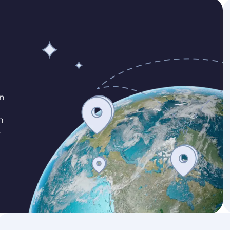
en
n
s