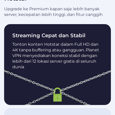
Upgrade ke Premium kapan saja: lebih banyak
server, kecepatan lebih tinggi, dan fitur canggih
Streaming Cepat dan Stabil
Tonton konten Hotstar dalam Full HD dan
4K tanpa buffering atau gangguan. Planet
VPN menyediakan koneksi stabil dengan
lebih dari 12 lokasi server gratis di seluruh
dunia