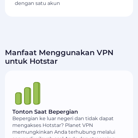
dengan satu akun
Manfaat Menggunakan VPN
untuk Hotstar
Tonton Saat Bepergian
Bepergian ke luar negeri dan tidak dapat
mengakses Hotstar? Planet VPN
memungkinkan Anda terhubung melalui