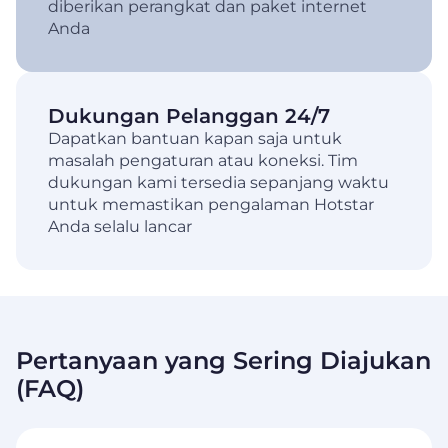
diberikan perangkat dan paket internet
Anda
Dukungan Pelanggan 24/7
Dapatkan bantuan kapan saja untuk
masalah pengaturan atau koneksi. Tim
dukungan kami tersedia sepanjang waktu
untuk memastikan pengalaman Hotstar
Anda selalu lancar
Pertanyaan yang Sering Diajukan
(FAQ)