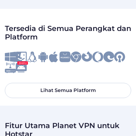
Tersedia di Semua Perangkat dan
Platform
BARU
Lihat Semua Platform
Fitur Utama Planet VPN untuk
Hotstar