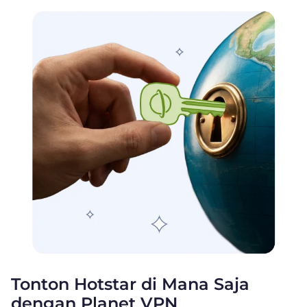
Tonton Hotstar di Mana Saja
dengan Planet VPN