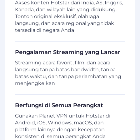
Akses konten Hotstar dari India, AS, Inggris,
Kanada, dan wilayah lain yang didukung.
Tonton original eksklusif, olahraga
langsung, dan acara regional yang tidak
tersedia di negara Anda
Pengalaman Streaming yang Lancar
Streaming acara favorit, film, dan acara
langsung tanpa batas bandwidth, tanpa
batas waktu, dan tanpa perlambatan yang
menjengkelkan
Berfungsi di Semua Perangkat
Gunakan Planet VPN untuk Hotstar di
Android, iOS, Windows, macOS, dan
platform lainnya dengan kecepatan
konsisten di semua perangkat Anda