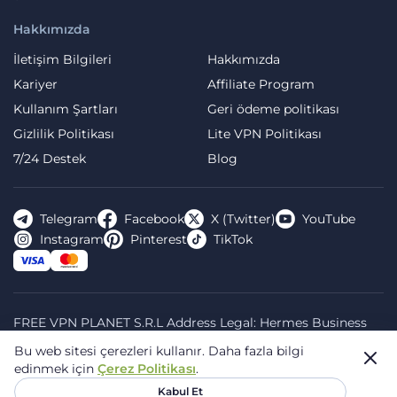
Hakkımızda
İletişim Bilgileri
Hakkımızda
Kariyer
Affiliate Program
Kullanım Şartları
Geri ödeme politikası
Gizlilik Politikası
Lite VPN Politikası
7/24 Destek
Blog
Telegram
Facebook
X (Twitter)
YouTube
Instagram
Pinterest
TikTok
FREE VPN PLANET S.R.L Address Legal: Hermes Business
Campus, Sectorul 2, Bulevardul Dimitrie Pompeiu 5-7,
Bu web sitesi çerezleri kullanır.
Daha fazla bilgi
Bucharest, Romania, 020335. Reg.N, 44667783
edinmek için
Çerez Politikası
.
© 2026 Planet VPN. All rights reserved.
Kabul Et