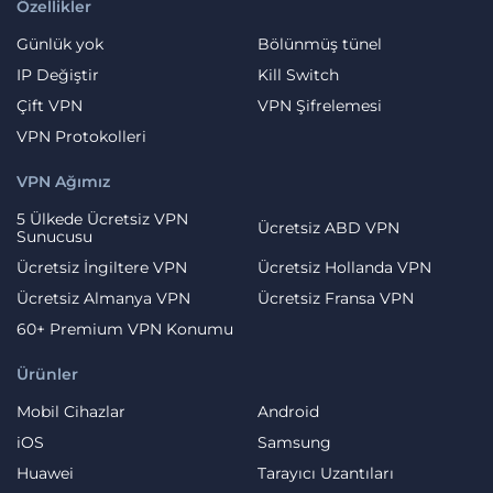
Özellikler
Günlük yok
Bölünmüş tünel
IP Değiştir
Kill Switch
Çift VPN
VPN Şifrelemesi
VPN Protokolleri
VPN Ağımız
5 Ülkede Ücretsiz VPN
Ücretsiz ABD VPN
Sunucusu
Ücretsiz İngiltere VPN
Ücretsiz Hollanda VPN
Ücretsiz Almanya VPN
Ücretsiz Fransa VPN
60+ Premium VPN Konumu
Ürünler
Mobil Cihazlar
Android
iOS
Samsung
Huawei
Tarayıcı Uzantıları