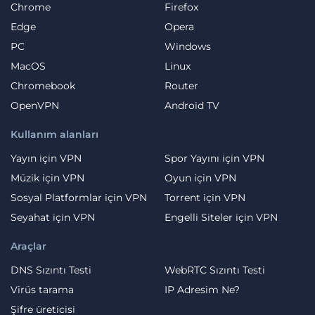
Chrome
Firefox
Edge
Opera
PC
Windows
MacOS
Linux
Chromebook
Router
OpenVPN
Android TV
Kullanım alanları
Yayın için VPN
Spor Yayını için VPN
Müzik için VPN
Oyun için VPN
Sosyal Platformlar için VPN
Torrent için VPN
Seyahat için VPN
Engelli Siteler için VPN
Araçlar
DNS Sızıntı Testi
WebRTC Sızıntı Testi
Virüs tarama
IP Adresim Ne?
Şifre üreticisi