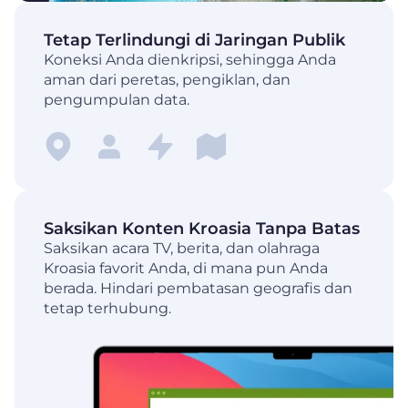
Tetap Terlindungi di Jaringan Publik
Koneksi Anda dienkripsi, sehingga Anda
aman dari peretas, pengiklan, dan
pengumpulan data.
Saksikan Konten Kroasia Tanpa Batas
Saksikan acara TV, berita, dan olahraga
Kroasia favorit Anda, di mana pun Anda
berada. Hindari pembatasan geografis dan
tetap terhubung.