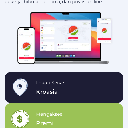
bekerja, hiburan, belanja, dan privasi online.
Lokasi Server
Kroasia
Mengakses
Premi