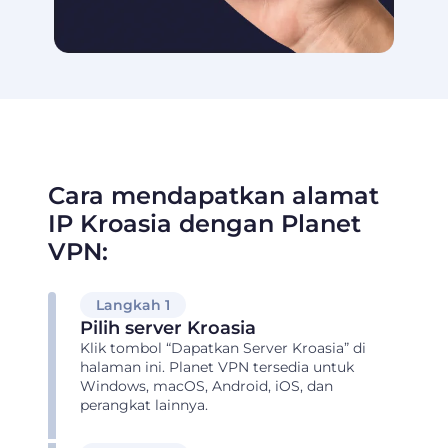
Cara mendapatkan alamat
IP Kroasia dengan Planet
VPN:
Langkah 1
Pilih server Kroasia
Klik tombol “Dapatkan Server Kroasia” di
halaman ini. Planet VPN tersedia untuk
Windows, macOS, Android, iOS, dan
perangkat lainnya.