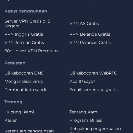
Kasus penggunaan
Server VPN Gratis di 5
VPN AS Gratis
Negara
VPN Inggris Gratis
VPN Belanda Gratis
VPN Jerman Gratis
VPN Perancis Gratis
60+ Lokasi VPN Premium
Peralatan
Uji kebocoran DNS
Uji kebocoran WebRTC
Menganalisis virus
Apa IP saya?
Pembuat kata sandi
Email sementara gratis
Tentang
Hubungi kami
Tentang Kami
Karier
Program afiliasi
Kebijakan pengembalian
Ketentuan penggunaan