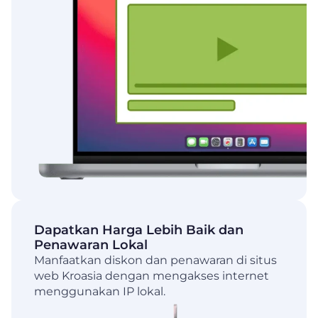
Dapatkan Harga Lebih Baik dan
Penawaran Lokal
Manfaatkan diskon dan penawaran di situs
web Kroasia dengan mengakses internet
menggunakan IP lokal.