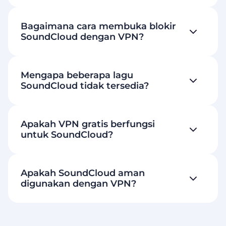
Bagaimana cara membuka blokir
SoundCloud dengan VPN?
Mengapa beberapa lagu
SoundCloud tidak tersedia?
Apakah VPN gratis berfungsi
untuk SoundCloud?
Apakah SoundCloud aman
digunakan dengan VPN?