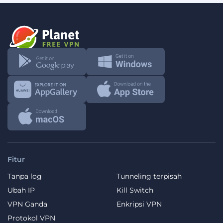
Fitur
Tanpa log
Tunneling terpisah
Ubah IP
Kill Switch
VPN Ganda
Enkripsi VPN
Protokol VPN