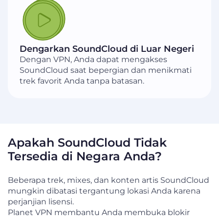
Dengarkan SoundCloud di Luar Negeri
Dengan VPN, Anda dapat mengakses
SoundCloud saat bepergian dan menikmati
trek favorit Anda tanpa batasan.
Apakah SoundCloud Tidak
Tersedia di Negara Anda?
Beberapa trek, mixes, dan konten artis SoundCloud
mungkin dibatasi tergantung lokasi Anda karena
perjanjian lisensi.
Planet VPN membantu Anda membuka blokir