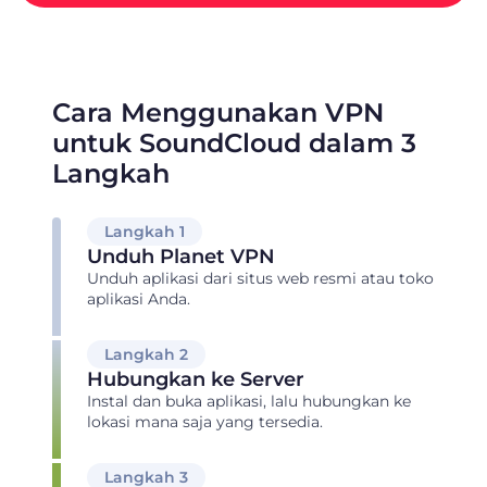
Cara Menggunakan VPN
untuk SoundCloud dalam 3
Langkah
Langkah 1
Unduh Planet VPN
Unduh aplikasi dari situs web resmi atau toko
aplikasi Anda.
Langkah 2
Hubungkan ke Server
Instal dan buka aplikasi, lalu hubungkan ke
lokasi mana saja yang tersedia.
Langkah 3