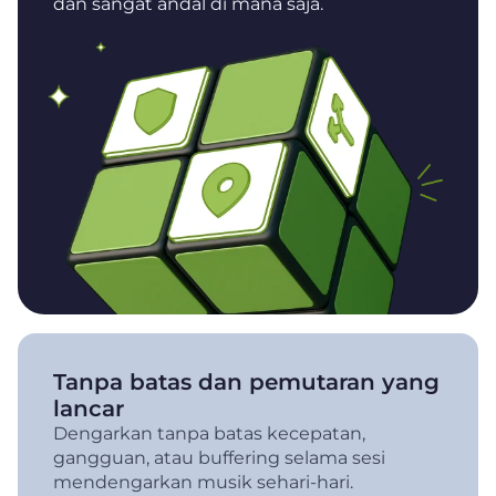
dan sangat andal di mana saja.
Tanpa batas dan pemutaran yang
lancar
Dengarkan tanpa batas kecepatan,
gangguan, atau buffering selama sesi
mendengarkan musik sehari-hari.