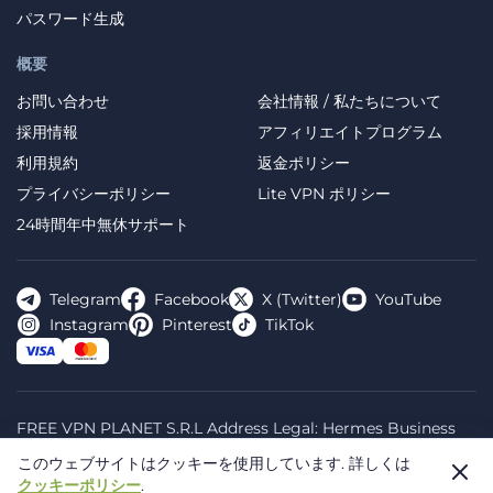
パスワード生成
概要
お問い合わせ
会社情報 / 私たちについて
採用情報
アフィリエイトプログラム
利用規約
返金ポリシー
プライバシーポリシー
Lite VPN ポリシー
24時間年中無休サポート
Telegram
Facebook
X (Twitter)
YouTube
Instagram
Pinterest
TikTok
FREE VPN PLANET S.R.L Address Legal: Hermes Business
Campus, Sectorul 2, Bulevardul Dimitrie Pompeiu 5-7,
このウェブサイトはクッキーを使用しています.
詳しくは
Bucharest, Romania, 020335. Reg.N, 44667783
クッキーポリシー
.