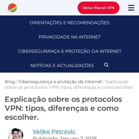
Obter Planet VPN
ORIENTAÇÕES E RECOMENDAÇÕES
PRIVACIDADE NA INTERNET
CIBERSEGURANÇA E PROTEÇÃO DA INTERNET
NOTÍCIAS E ACTUALIZAÇÕES
Blog
/
Cibersegurança e proteção da Internet
/
Explicação
sobre os protocolos VPN: tipos, diferenças e como escolher.
Explicação sobre os protocolos
VPN: tipos, diferenças e como
escolher.
Veljko Petrovic
Publicado: January 7, 2025