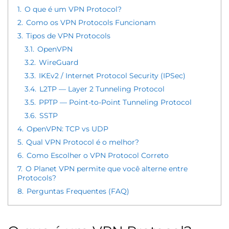
1.
O que é um VPN Protocol?
2.
Como os VPN Protocols Funcionam
3.
Tipos de VPN Protocols
3.1.
OpenVPN
3.2.
WireGuard
3.3.
IKEv2 / Internet Protocol Security (IPSec)
3.4.
L2TP — Layer 2 Tunneling Protocol
3.5.
PPTP — Point-to-Point Tunneling Protocol
3.6.
SSTP
4.
OpenVPN: TCP vs UDP
5.
Qual VPN Protocol é o melhor?
6.
Como Escolher o VPN Protocol Correto
7.
O Planet VPN permite que você alterne entre
Protocols?
8.
Perguntas Frequentes (FAQ)