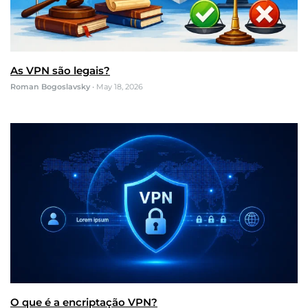
As VPN são legais?
Roman Bogoslavsky
•
May 18, 2026
O que é a encriptação VPN?