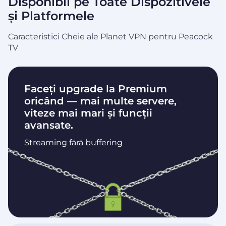
Disponibil pe Toate Dispozitivele
și Platformele
Caracteristici Cheie ale Planet VPN pentru Peacock
TV
Faceți upgrade la Premium
oricând — mai multe servere,
viteze mai mari și funcții
avansate.
Streaming fără buffering