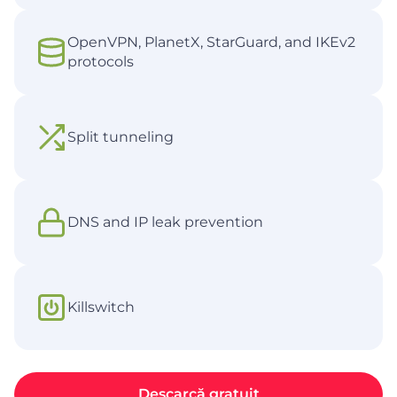
OpenVPN, PlanetX, StarGuard, and IKEv2
protocols
Split tunneling
DNS and IP leak prevention
Killswitch
Descarcă gratuit