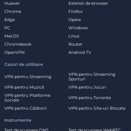
Huawei
Extensii de browser
Chrome
Firefox
Edge
Opera
PC
Windows
MacOS
Linux
Chromebook
Router
OpenVPN
Android TV
Cazuri de utilizare
VPN pentru Streaming
VPN pentru Streaming
Sporturi
VPN pentru Muzică
VPN pentru Jocuri
VPN pentru Platforme
VPN pentru Torrente
Sociale
VPN pentru Călătorii
VPN pentru Site-uri Blocate
Instrumente
Test de scurgere DNS
Test de scurgere WebRTC