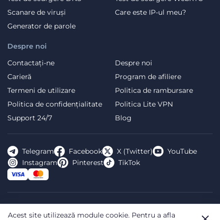
Scanare de viruși
Care este IP-ul meu?
Generator de parole
Despre noi
Contactați-ne
Despre noi
Carieră
Program de afiliere
Termeni de utilizare
Politica de rambursare
Politica de confidențialitate
Politica Lite VPN
Support 24/7
Blog
Telegram
Facebook
X (Twitter)
YouTube
Instagram
Pinterest
TikTok
FREE VPN PLANET S.R.L Address Legal: Hermes Business
Acest site utilizează module cookie.
Pentru a afla
Campus, Sectorul 2, Bulevardul Dimitrie Pompeiu 5-7,