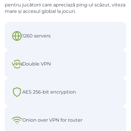
pentru jucătorii care apreciază ping-ul scăzut, viteza
mare și accesul global
la jocuri.
1260 servers
Double VPN
AES 256-bit encryption
Onion over VPN for router