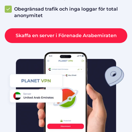
Obegränsad trafik och inga loggar för total
anonymitet
Skaffa en server i Förenade Arabemiraten