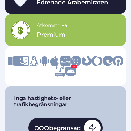
Förenade Arabemiraten
Åtkomstnivå
Premium
NY
Inga hastighets- eller
trafikbegränsningar
Obegränsad