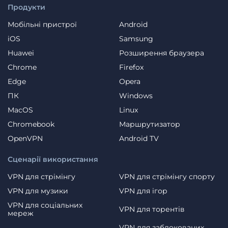
Продукти
Мобільні пристрої
Android
iOS
Samsung
Huawei
Розширення браузера
Chrome
Firefox
Edge
Opera
ПК
Windows
MacOS
Linux
Chromebook
Маршрутизатор
OpenVPN
Android TV
Сценарії використання
VPN для стрімінгу
VPN для стрімінгу спорту
VPN для музики
VPN для ігор
VPN для соціальних
VPN для торентів
мереж
VPN для заблокованих