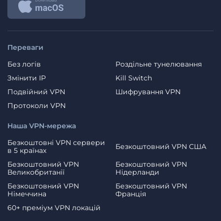
Переваги
Без логів
Роздільне тунелювання
Змінити IP
Kill Switch
Подвійний VPN
Шифрування VPN
Протоколи VPN
Наша VPN-мережа
Безкоштовні VPN сервери
Безкоштовний VPN США
в 5 країнах
Безкоштовний VPN
Безкоштовний VPN
Великобританії
Нідерланди
Безкоштовний VPN
Безкоштовний VPN
Німеччина
Франція
60+ преміум VPN локацій