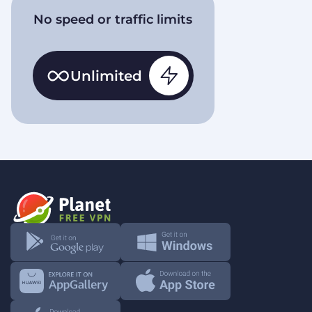
No speed or traffic limits
Unlimited