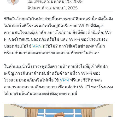
เผยแพร่แล้ว: มีนาคม 20, 2025
อัปเดตแล้ว: เมษายน 1, 2025
ชีวิตในโลกสมัยใหม่จะง่ายขึ้นมากหากมีอินเทอร์เน็ต
ดังนั้นจึง
ไม่แปลกใจที่โรงแรมส่วนใหญ่มีเครือข่าย
Wi-Fi
ที่ดึงดูด
ความสนใจของผู้เข้าพัก
อย่างไรก็ตาม
สิ่งที่ต้องคำนึงคือ
: Wi-
Fi
ของโรงแรมปลอดภัยหรือไม่
และ
Wi-Fi
ของโรงแรมจะ
ปลอดภัยเมื่อใช้
VPN
หรือไม่
?
การใช้เครือข่ายเหล่านี้มา
พร้อมกับความสะดวกสบายและความท้าทายในตัวเอง
ในคำแนะนำนี้
เราจะพูดถึงความท้าทายทั่วไปที่ผู้เข้าพักมัก
เผชิญ
การค้นหาคำตอบสำหรับคำถามที่ว่า
Wi-Fi
ของ
โรงแรมปลอดภัยหรือไม่เมื่อใช้
VPN
ฟรี
และวิธีที่ทุกคน
สามารถลดความเสี่ยงจากการเชื่อมต่อกับ
Wi-Fi
ของโรงแรม
ได้
มาเริ่มต้นกันเลยและดำดิ่งสู่บทความนี้