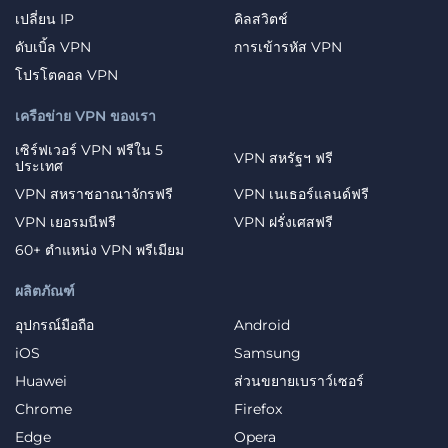
เปลี่ยน IP
คิลสวิตช์
ดับเบิ้ล VPN
การเข้ารหัส VPN
โปรโตคอล VPN
เครือข่าย VPN ของเรา
เซิร์ฟเวอร์ VPN ฟรีใน 5
VPN สหรัฐฯ ฟรี
ประเทศ
VPN สหราชอาณาจักรฟรี
VPN เนเธอร์แลนด์ฟรี
VPN เยอรมนีฟรี
VPN ฝรั่งเศสฟรี
60+ ตำแหน่ง VPN พรีเมียม
ผลิตภัณฑ์
อุปกรณ์มือถือ
Android
iOS
Samsung
Huawei
ส่วนขยายเบราว์เซอร์
Chrome
Firefox
Edge
Opera