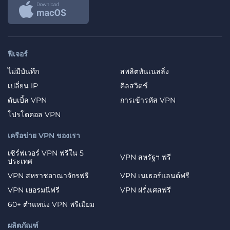
ฟีเจอร์
ไม่มีบันทึก
สพลิตทันเนลลิ่ง
เปลี่ยน IP
คิลสวิตช์
ดับเบิ้ล VPN
การเข้ารหัส VPN
โปรโตคอล VPN
เครือข่าย VPN ของเรา
เซิร์ฟเวอร์ VPN ฟรีใน 5
VPN สหรัฐฯ ฟรี
ประเทศ
VPN สหราชอาณาจักรฟรี
VPN เนเธอร์แลนด์ฟรี
VPN เยอรมนีฟรี
VPN ฝรั่งเศสฟรี
60+ ตำแหน่ง VPN พรีเมียม
ผลิตภัณฑ์