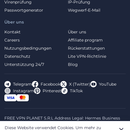
Virenprüfung
IP-Prüfung
Passwortgenerator
Wegwerf-E-Mail
Über uns
Kontakt
Über uns
Careers
Affiliate program
Nutzungsbedingungen
Rückerstattungen
Datenschutz
Lite VPN-Richtlinie
Unterstützung 24/7
Blog
Telegram
Facebook
X (Twitter)
YouTube
Instagram
Pinterest
TikTok
FREE VPN PLANET S.R.L Address Legal: Hermes Business
Campus, Sectorul 2, Bulevardul Dimitrie Pompeiu 5-7,
Diese Website verwendet Cookies.
Um mehr zu
Bucharest, Romania, 020335. Reg.N, 44667783