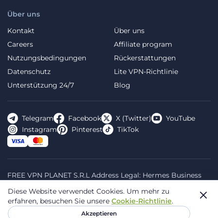
Über uns
Kontakt
Über uns
Careers
Affiliate program
Nutzungsbedingungen
Rückerstattungen
Datenschutz
Lite VPN-Richtlinie
Unterstützung 24/7
Blog
Telegram
Facebook
X (Twitter)
YouTube
Instagram
Pinterest
TikTok
FREE VPN PLANET S.R.L Address Legal: Hermes Business
Campus, Sectorul 2, Bulevardul Dimitrie Pompeiu 5-7,
Diese Website verwendet Cookies.
Um mehr zu
Bucharest, Romania, 020335. Reg.N, 44667783
erfahren, besuchen Sie unsere
Cookie-Richtlinie
.
© 2026 Planet VPN. Alle Rechte vorbehalten.
Akzeptieren