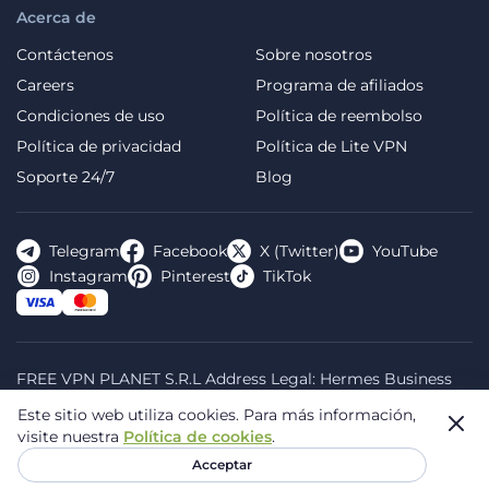
Acerca de
Contáctenos
Sobre nosotros
Careers
Programa de afiliados
Condiciones de uso
Política de reembolso
Política de privacidad
Política de Lite VPN
Soporte 24/7
Blog
Telegram
Facebook
X (Twitter)
YouTube
Instagram
Pinterest
TikTok
FREE VPN PLANET S.R.L Address Legal: Hermes Business
Campus, Sectorul 2, Bulevardul Dimitrie Pompeiu 5-7,
Este sitio web utiliza cookies.
Para más información,
Bucharest, Romania, 020335. Reg.N, 44667783
visite nuestra
Política de cookies
.
© 2026 Planet VPN. All rights reserved.
Acceptar