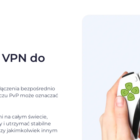
z VPN do
ołączenia bezpośrednio
eczu PvP może oznaczać
i na całym świecie,
 i utrzymać stabilne
 czy jakimkolwiek innym