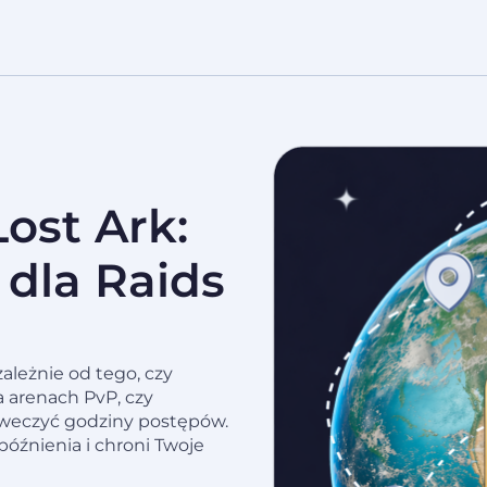
ost Ark:
 dla Raids
ależnie od tego, czy
a arenach PvP, czy
niweczyć godziny postępów.
późnienia i chroni Twoje