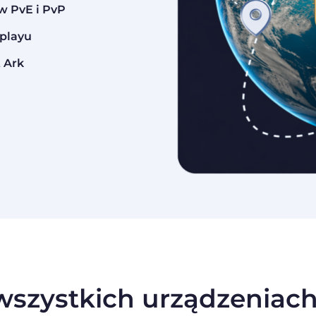
w PvE i PvP
playu
 Ark
szystkich urządzeniach