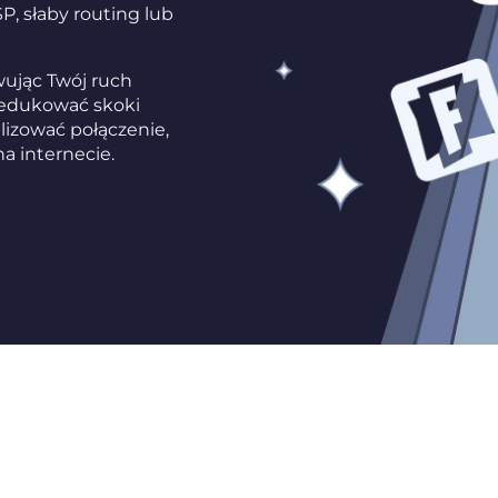
P, słaby routing lub
wując Twój ruch
redukować skoki
lizować połączenie,
na internecie.