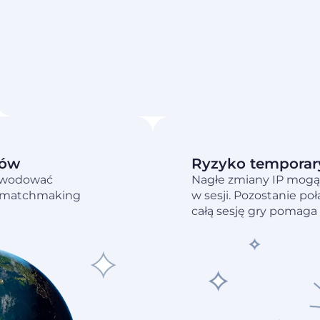
rów
Ryzyko temporar
powodować
Nagłe zmiany IP mogą
ub matchmaking
w sesji. Pozostanie 
całą sesję gry pomaga