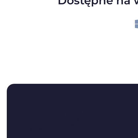
Dostępne na w
Rejestracja ani da
nie są wymagane 