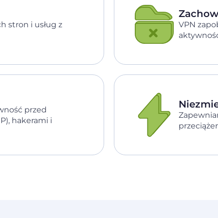
Zachow
 stron i usług z
VPN zapob
aktywnośc
Niezmie
ywność przed
Zapewniamy
), hakerami i
przeciąże