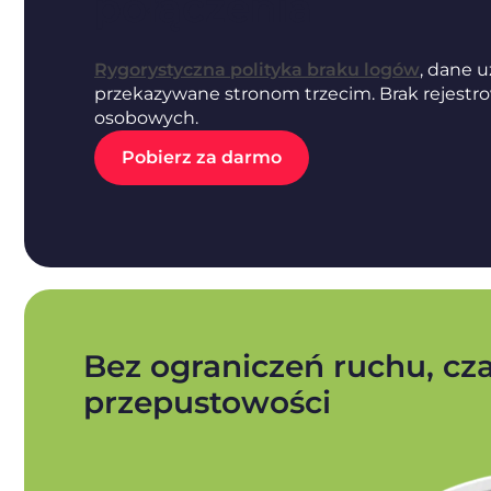
połączenia
Rygorystyczna polityka braku logów
, dane 
przekazywane stronom trzecim. Brak rejestro
osobowych.
Pobierz za darmo
Bez ograniczeń ruchu, cza
przepustowości