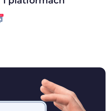
 i platformach
WY