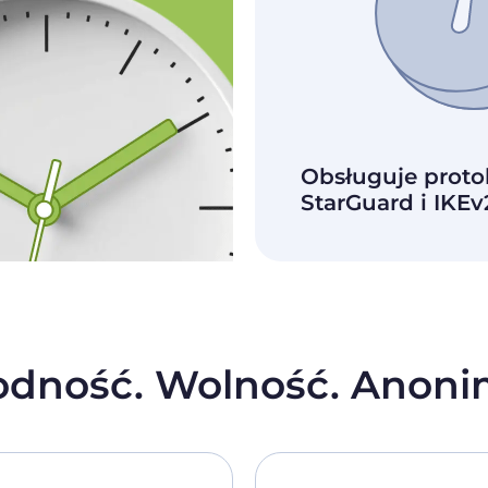
Obsługuje prot
StarGuard i IKEv
odność. Wolność. Anoni