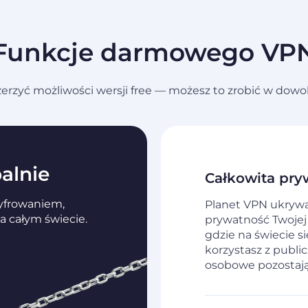
Funkcje darmowego VP
szerzyć możliwości wersji free — możesz to zrobić w d
alnie
Całkowita pry
zyfrowaniem,
Planet VPN ukrywa 
 całym świecie.
prywatność Twojej
gdzie na świecie si
korzystasz z publi
osobowe pozostają