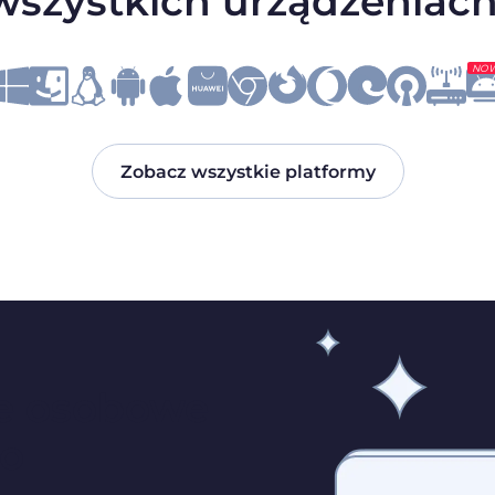
szystkich urządzeniach
NO
Zobacz wszystkie platformy
ne osobowe
do