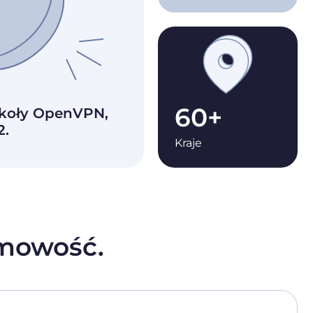
60+
okoły OpenVPN,
2.
Kraje
mowość.