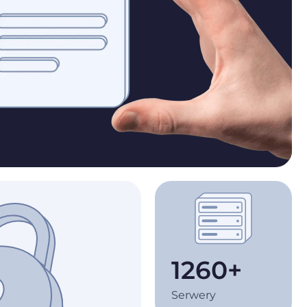
1260+
Serwery