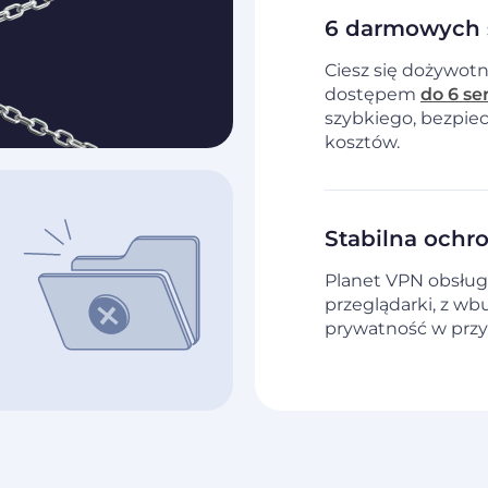
6 darmowych 
Ciesz się dożywot
dostępem
do 6 s
szybkiego, bezpie
kosztów.
Stabilna ochr
Planet VPN obsług
przeglądarki, z wb
prywatność w przy