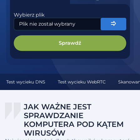
Wybierz plik
Plik nie został wybrany
Sprawdź
Test wycieku DNS
Test wycieku WebRTC
Skanowan
JAK WAŻNE JEST
SPRAWDZANIE
KOMPUTERA POD KĄTEM
WIRUSÓW