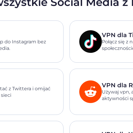
szystkie Social Media z
VPN dla T
p do Instagram bez
Połącz się z 
edia.
społeczności
VPN dla R
ć z Twittera i omijać
Używaj vpn, 
sieci
aktywności s