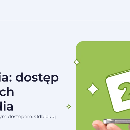
ia: dostęp
ych
dia
znym dostępem. Odblokuj