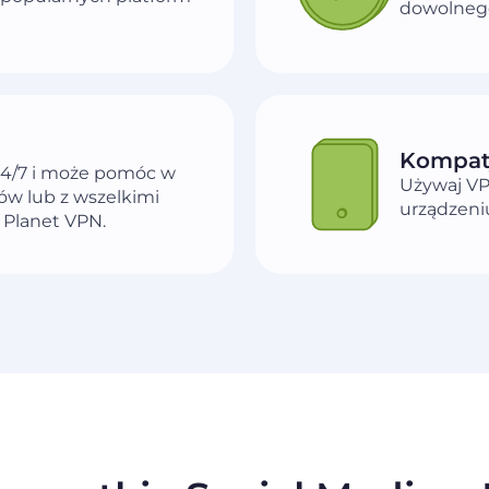
dowolnego
Kompaty
 24/7 i może pomóc w
Używaj V
ów lub z wszelkimi
urządzeniu
 Planet VPN.