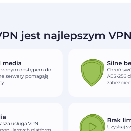
VPN jest najlepszym VPN 
l media
Silne b
aniczonym dostępem do
Chroń swó
dne serwery pomagają
AES-256 ch
cy.
zabezpiec
ia
Brak li
nasza usługa VPN
Uzyskaj s
 popularnych platform