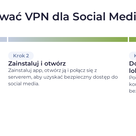
wać VPN dla Social Med
Krok 2
Zainstaluj i otwórz
Do
lo
Zainstaluj app, otwórz ją i połącz się z
serverem, aby uzyskać bezpieczny dostęp do
Po
social media.
ko
be