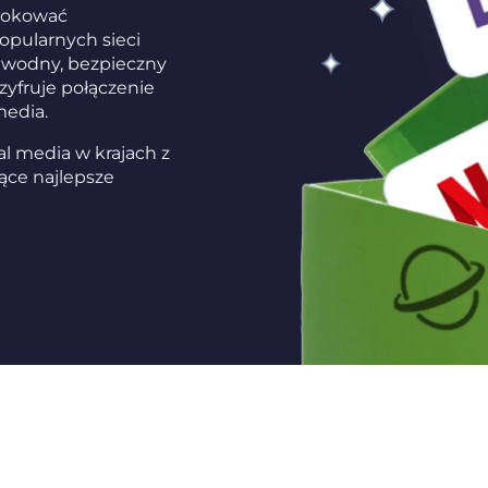
blokować
popularnych sieci
zawodny, bezpieczny
yfruje połączenie
media.
al media w krajach z
jące najlepsze