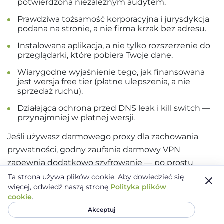
potwierdzona niezależnym audytem.
Prawdziwa tożsamość korporacyjna i jurysdykcja
podana na stronie, a nie firma krzak bez adresu.
Instalowana aplikacja, a nie tylko rozszerzenie do
przeglądarki, które pobiera Twoje dane.
Wiarygodne wyjaśnienie tego, jak finansowana
jest wersja free tier (płatne ulepszenia, a nie
sprzedaż ruchu).
Działająca ochrona przed DNS leak i kill switch —
przynajmniej w płatnej wersji.
Jeśli używasz darmowego proxy dla zachowania
prywatności, godny zaufania darmowy VPN
zapewnia dodatkowo szyfrowanie — po prostu
najpierw zweryfikuj dostawcę.
Ta strona używa plików cookie.
Aby dowiedzieć się
więcej, odwiedź naszą stronę
Polityka plików
cookie
.
Zatem co powinieneś wybrać,
Akceptuj