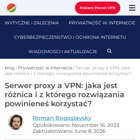
Pobierz Planet VPN
WYTYCZNE I ZALECENIA
PRYWATNOŚĆ W INTERNECIE
CYBERBEZPIECZEŃSTWO I OCHRONA INTERNETU
WIADOMOŚCI I AKTUALIZACJE
blog
/
Prywatność w Internecie
/
Serwer proxy a VPN: jaka
jest różnica i z którego rozwiązania powinieneś korzystać?
Serwer proxy a VPN: jaka jest
różnica i z którego rozwiązania
powinieneś korzystać?
Roman Bogoslavsky
Opublikowano: November 16, 2023
Zaktualizowano: June 8, 2026