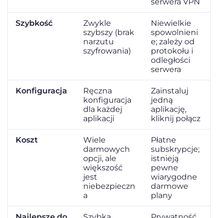
serwera VPN
Szybkość
Zwykle
Niewielkie
szybszy (brak
spowolnieni
narzutu
e; zależy od
szyfrowania)
protokołu i
odległości
serwera
Konfiguracja
Ręczna
Zainstaluj
konfiguracja
jedną
dla każdej
aplikację,
aplikacji
kliknij połącz
Koszt
Wiele
Płatne
darmowych
subskrypcje;
opcji, ale
istnieją
większość
pewne
jest
wiarygodne
niebezpieczn
darmowe
a
plany
Najlepsze do
Szybka
Prywatność,