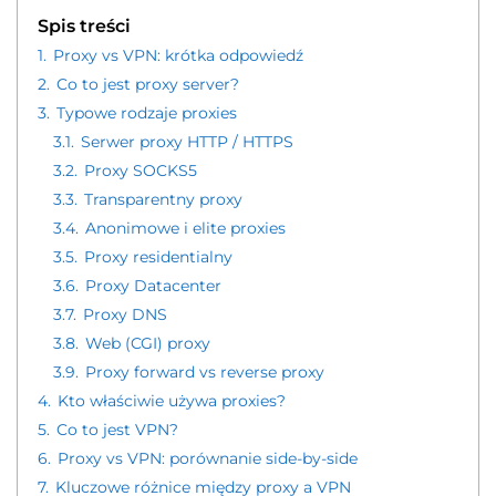
Spis treści
1.
Proxy vs VPN: krótka odpowiedź
2.
Co to jest proxy server?
3.
Typowe rodzaje proxies
3.1.
Serwer proxy HTTP / HTTPS
3.2.
Proxy SOCKS5
3.3.
Transparentny proxy
3.4.
Anonimowe i elite proxies
3.5.
Proxy residentialny
3.6.
Proxy Datacenter
3.7.
Proxy DNS
3.8.
Web (CGI) proxy
3.9.
Proxy forward vs reverse proxy
4.
Kto właściwie używa proxies?
5.
Co to jest VPN?
6.
Proxy vs VPN: porównanie side-by-side
7.
Kluczowe różnice między proxy a VPN