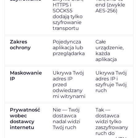
HTTPS i
end (zwykle
SOCKS5
AES-256)
dodają tylko
szyfrowanie
transportu
Zakres
Pojedyncza
Całe
ochrony
aplikacja lub
urządzenie,
przeglądarka
każda
aplikacja
Maskowanie
Ukrywa Twój
Ukrywa Twój
IP
adres IP
adres IP i
przed
szyfruje Twój
odwiedzany
ruch
mi witrynami
Prywatność
Nie — Twój
Tak —
wobec
dostawca
dostawca
dostawcy
nadal widzi
widzi tylko
internetu
Twój ruch
zaszyfrowany
ruch do