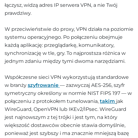
łączysz, widzą adres IP serwera VPN, a nie Twój
prawdziwy.
W przeciwieństwie do proxy, VPN działa na poziomie
systemu operacyjnego. Po połączeniu obejmuje
każdą aplikację: przeglądarkę, komunikatory,
synchronizację w tle, gry. To najprostsza różnica w
jednym zdaniu między tymi dwoma narzędziami.
Współczesne sieci VPN wykorzystują standardowe
w branży
szyfrowanie
— zazwyczaj AES-256, szyfr
symetryczny określony w normie NIST FIPS 197 — w
połączeniu z protokołem tunelowania,
takim
jak
WireGuard, OpenVPN lub IKEv2/IPsec. WireGuard
jest najnowszym z tej trójki i jest tym, na który
większość dostawców obecnie stawia domyślnie,
ponieważ jest szybszy i ma znacznie mniejszą bazę