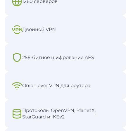
1260 серверов
Двойной VPN
256-битное шифрование AES
Onion over VPN для роутера
Протоколы OpenVPN, PlanetX,
StarGuard и IKEv2