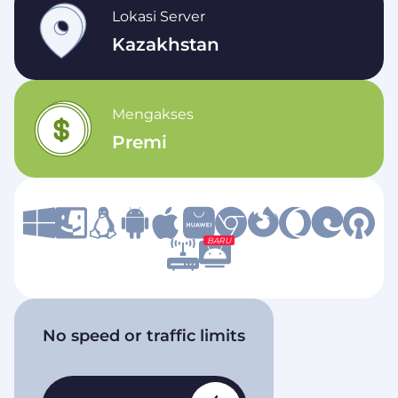
Lokasi Server
Kazakhstan
Mengakses
Premi
BARU
No speed or traffic limits