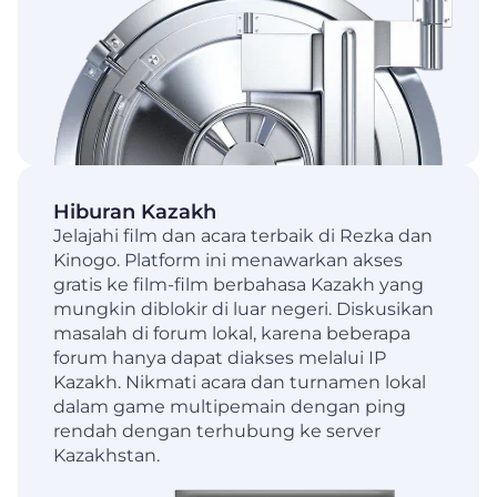
Hiburan Kazakh
Jelajahi film dan acara terbaik di Rezka dan
Kinogo. Platform ini menawarkan akses
gratis ke film-film berbahasa Kazakh yang
mungkin diblokir di luar negeri. Diskusikan
masalah di forum lokal, karena beberapa
forum hanya dapat diakses melalui IP
Kazakh. Nikmati acara dan turnamen lokal
dalam game multipemain dengan ping
rendah dengan terhubung ke server
Kazakhstan.