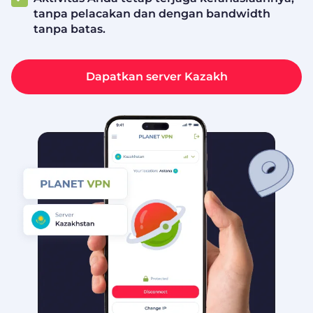
tanpa pelacakan dan dengan bandwidth
tanpa batas.
Dapatkan server Kazakh