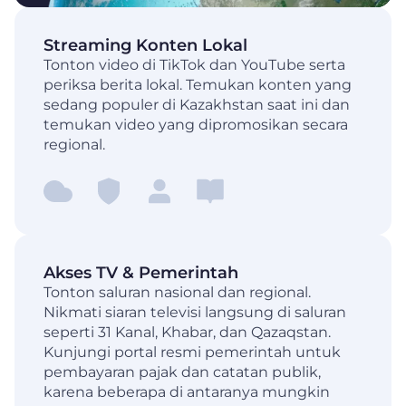
Streaming Konten Lokal
Tonton video di TikTok dan YouTube serta
periksa berita lokal. Temukan konten yang
sedang populer di Kazakhstan saat ini dan
temukan video yang dipromosikan secara
regional.
Akses TV & Pemerintah
Tonton saluran nasional dan regional.
Nikmati siaran televisi langsung di saluran
seperti 31 Kanal, Khabar, dan Qazaqstan.
Kunjungi portal resmi pemerintah untuk
pembayaran pajak dan catatan publik,
karena beberapa di antaranya mungkin