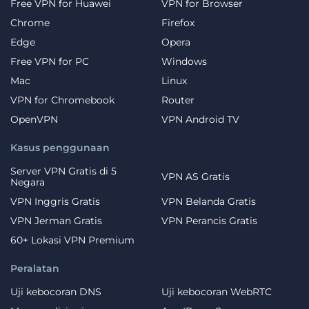
Free VPN for Huawei
VPN for Browser
Chrome
Firefox
Edge
Opera
Free VPN for PC
Windows
Mac
Linux
VPN for Chromebook
Router
OpenVPN
VPN Android TV
Kasus penggunaan
Server VPN Gratis di 5
VPN AS Gratis
Negara
VPN Inggris Gratis
VPN Belanda Gratis
VPN Jerman Gratis
VPN Perancis Gratis
60+ Lokasi VPN Premium
Peralatan
Uji kebocoran DNS
Uji kebocoran WebRTC