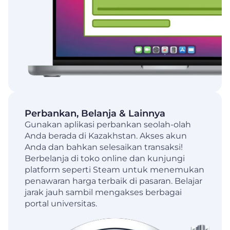
Perbankan, Belanja & Lainnya
Gunakan aplikasi perbankan seolah-olah
Anda berada di Kazakhstan. Akses akun
Anda dan bahkan selesaikan transaksi!
Berbelanja di toko online dan kunjungi
platform seperti Steam untuk menemukan
penawaran harga terbaik di pasaran. Belajar
jarak jauh sambil mengakses berbagai
portal universitas.