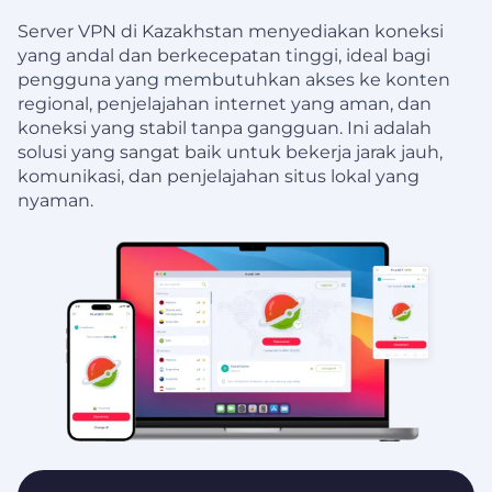
Server VPN di Kazakhstan menyediakan koneksi
yang andal dan berkecepatan tinggi, ideal bagi
pengguna yang membutuhkan akses ke konten
regional, penjelajahan internet yang aman, dan
koneksi yang stabil tanpa gangguan. Ini adalah
solusi yang sangat baik untuk bekerja jarak jauh,
komunikasi, dan penjelajahan situs lokal yang
nyaman.