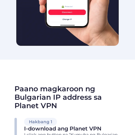
Paano magkaroon ng
Bulgarian IP address sa
Planet VPN
Hakbang 1
I-download ang Planet VPN
I-click ang button na “Kumuha ng Bulgarian