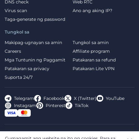
DNS check
Web RTC
Virus scan
Ano ang aking IP?
Taga-generate ng password
Tungkol sa
Makipag-ugnayan sa amin
Tungkol sa amin
Careers
Affiliate program
Mga Tuntunin ng Paggamit
Patakaran sa refund
Patakaran sa privacy
Patakaran Lite VPN
Suporta 24/7
Telegram
Facebook
X (Twitter)
YouTube
Instagram
Pinterest
TikTok
FREE VPN PLANET S.R.L Address Legal: Hermes Business
Gumagamit ang website na ito ng cookies.
Para sa