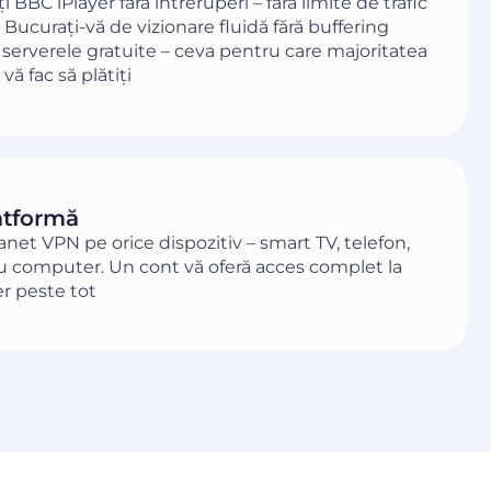
 BBC iPlayer fără întreruperi – fără limite de trafic
. Bucurați-vă de vizionare fluidă fără buffering
e serverele gratuite – ceva pentru care majoritatea
vă fac să plătiți
atformă
Planet VPN pe orice dispozitiv – smart TV, telefon,
u computer. Un cont vă oferă acces complet la
r peste tot