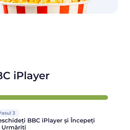
BC iPlayer
Pasul 3
schideți BBC iPlayer și Începeți
 Urmăriți