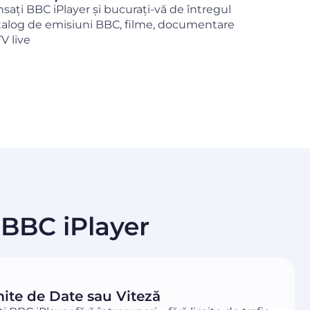
nsați BBC iPlayer și bucurați-vă de întregul
talog de emisiuni BBC, filme, documentare
TV live
 BBC iPlayer
mite de Date sau Viteză