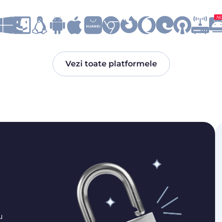
N
Vezi toate platformele
u