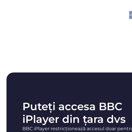
Puteți accesa BBC
iPlayer din țara dvs
BBC iPlayer restricționează accesul doar pentr