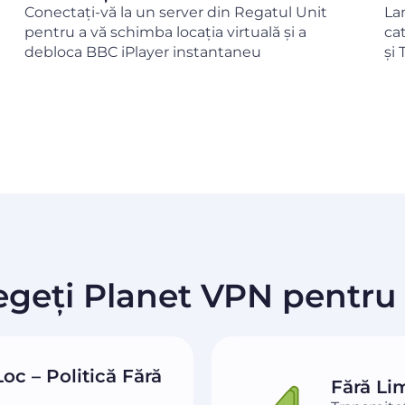
Conectați-vă la un server din Regatul Unit
La
pentru a vă schimba locația virtuală și a
ca
debloca BBC iPlayer instantaneu
și 
egeți Planet VPN pentru
oc – Politică Fără
Fără Li