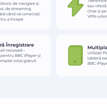
Transmiteți
istoric de navigare și
sau viteză
dvs. de streaming
chiar și p
tă când vă conectați.
VPN-urilor 
tru a începe
ă Înregistrare
Multipl
il necesară –
Utilizați 
 pentru BBC iPlayer și
tabletă sa
omplet total gratuit
BBC iPlaye