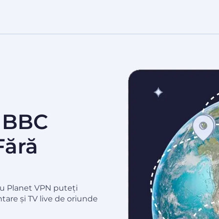
u BBC
Fără
 cu Planet VPN puteți
are și TV live de oriunde