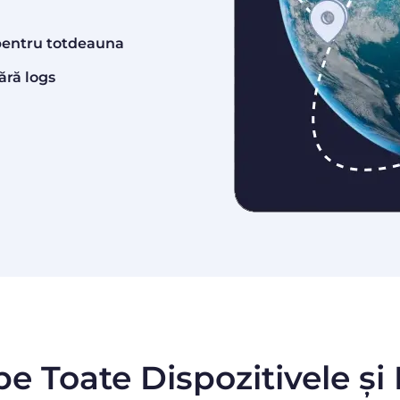
t pentru totdeauna
ără logs
pe Toate Dispozitivele și