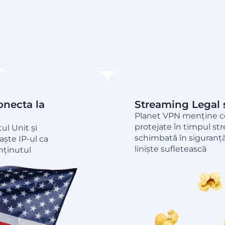
onecta la
Streaming Legal 
Planet VPN menține con
protejate în timpul str
ul Unit și
schimbată în siguranță
aște IP-ul ca
liniște sufletească
nținutul