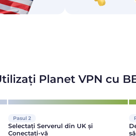
ilizați Planet VPN cu B
Pasul 2
Selectați Serverul din UK și
De
Conectați-vă
să