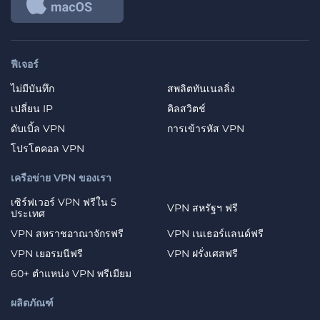
ฟีเจอร์
ไม่มีบันทึก
สพลิตทันเนลลิ่ง
เปลี่ยน IP
คิลสวิตช์
ดับเบิ้ล VPN
การเข้ารหัส VPN
โปรโตคอล VPN
เครือข่าย VPN ของเรา
เซิร์ฟเวอร์ VPN ฟรีใน 5
VPN สหรัฐฯ ฟรี
ประเทศ
VPN สหราชอาณาจักรฟรี
VPN เนเธอร์แลนด์ฟรี
VPN เยอรมนีฟรี
VPN ฝรั่งเศสฟรี
60+ ตำแหน่ง VPN พรีเมียม
ผลิตภัณฑ์