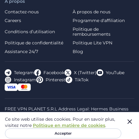
À propos
Contactez-nous
À propos de nous
Careers
Programme d'affiliation
Politique de
Conditions d’utilisation
remboursements
Politique de confidentialité
Politique Lite VPN
Assistance 24/7
Blog
Telegram
Facebook
X (Twitter)
YouTube
Instagram
Pinterest
TikTok
FREE VPN PLANET S.R.L Address Legal: Hermes Business
Campus, Sectorul 2, Bulevardul Dimitrie Pompeiu 5-7,
Ce site web utilise des cookies.
Pour en savoir plus,
Bucharest, Romania, 020335. Reg.N, 44667783
visitez notre
Politique en matière de cookies
.
© 2026 Planet VPN. All rights reserved.
Accepter