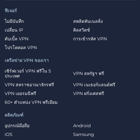
ฟีเจอร์
ไม่มีบันทึก
สพลิตทันเนลลิ่ง
เปลี่ยน IP
คิลสวิตช์
ดับเบิ้ล VPN
การเข้ารหัส VPN
โปรโตคอล VPN
เครือข่าย VPN ของเรา
เซิร์ฟเวอร์ VPN ฟรีใน 5
VPN สหรัฐฯ ฟรี
ประเทศ
VPN สหราชอาณาจักรฟรี
VPN เนเธอร์แลนด์ฟรี
VPN เยอรมนีฟรี
VPN ฝรั่งเศสฟรี
60+ ตำแหน่ง VPN พรีเมียม
ผลิตภัณฑ์
อุปกรณ์มือถือ
Android
iOS
Samsung