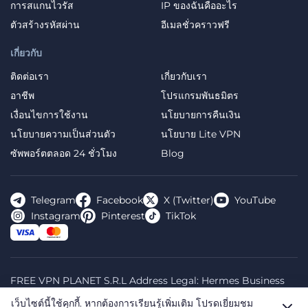
การสแกนไวรัส
IP ของฉันคืออะไร
ตัวสร้างรหัสผ่าน
อีเมลชั่วคราวฟรี
เกี่ยวกับ
ติดต่อเรา
เกี่ยวกับเรา
อาชีพ
โปรแกรมพันธมิตร
เงื่อนไขการใช้งาน
นโยบายการคืนเงิน
นโยบายความเป็นส่วนตัว
นโยบาย Lite VPN
ซัพพอร์ตตลอด 24 ชั่วโมง
Blog
Telegram
Facebook
X (Twitter)
YouTube
Instagram
Pinterest
TikTok
FREE VPN PLANET S.R.L Address Legal: Hermes Business
Campus, Sectorul 2, Bulevardul Dimitrie Pompeiu 5-7,
เว็บไซต์นี้ใช้คุกกี้.
หากต้องการเรียนรู้เพิ่มเติม โปรดเยี่ยมชม
Bucharest, Romania, 020335. Reg.N, 44667783