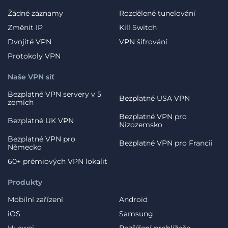
Žádné záznamy
Rozdělené tunelování
Změnit IP
Kill Switch
Dvojité VPN
VPN šifrování
Protokoly VPN
Naše VPN síť
Bezplatné VPN servery v 5
Bezplatné USA VPN
zemích
Bezplatné VPN pro
Bezplatné UK VPN
Nizozemsko
Bezplatné VPN pro
Bezplatné VPN pro Francii
Německo
60+ prémiových VPN lokalit
Produkty
Mobilní zařízení
Android
iOS
Samsung
Huawei
Rozšíření prohlížeče