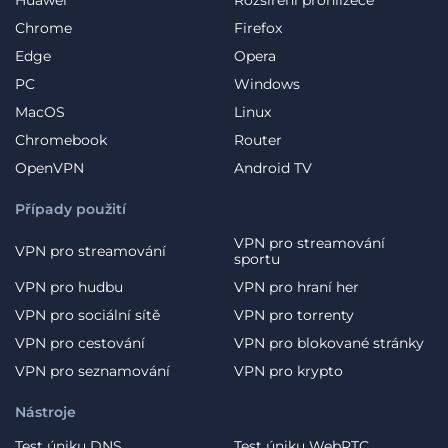
Chrome
Firefox
Edge
Opera
PC
Windows
MacOS
Linux
Chromebook
Router
OpenVPN
Android TV
Případy použití
VPN pro streamování
VPN pro streamování
sportu
VPN pro hudbu
VPN pro hraní her
VPN pro sociální sítě
VPN pro torrenty
VPN pro cestování
VPN pro blokované stránky
VPN pro seznamování
VPN pro krypto
Nástroje
Test úniku DNS
Test úniku WebRTC