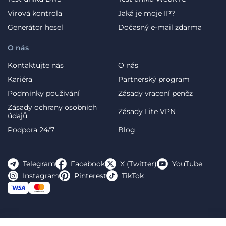
Virová kontrola
Jaká je moje IP?
Generátor hesel
Dočasný e-mail zdarma
O nás
Kontaktujte nás
O nás
Kariéra
Partnerský program
Podmínky používání
Zásady vracení peněz
Zásady ochrany osobních
Zásady Lite VPN
údajů
Podpora 24/7
Blog
Telegram
Facebook
X (Twitter)
YouTube
Instagram
Pinterest
TikTok
FREE VPN PLANET S.R.L Address Legal: Hermes Business