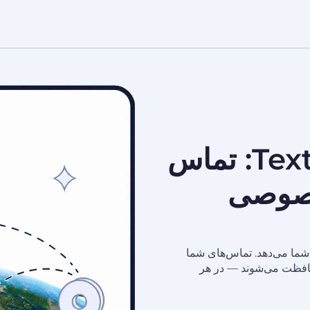
VPN رایگان برای TextNow: تماس
 خصوصی
Pl یک اتصال امن و رمزگذاری‌شده برای TextNow به شما می‌دهد. تماس‌های شما
حافظت می‌شوند — در هر