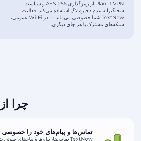
Planet VPN از رمزگذاری AES-256 و سیاست
سختگیرانه عدم ذخیره لاگ استفاده می‌کند. فعالیت
TextNow شما خصوصی می‌ماند — در Wi-Fi عمومی،
شبکه‌های مشترک یا هر جای دیگری.
چرا از VPN برای TextNow استفاده ک
تماس‌ها و پیام‌های خود را خصوصی ن
TextNow تماس‌ها، پیام‌ها و پیام‌های صوت