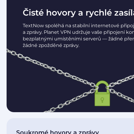
Čisté hovory a rychlé zasí
TextNow spoléhá na stabilní internetové připo
a zprávy. Planet VPN udržuje vaše připojení kon
bezplatnými umístěními serverů — žádné přer
žádné zpožděné zprávy.
Soukromé hovory a zprávy