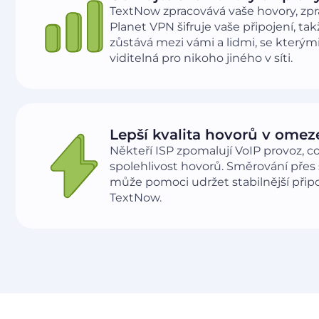
TextNow zpracovává vaše hovory, zprá
Planet VPN šifruje vaše připojení, t
zůstává mezi vámi a lidmi, se kterým
viditelná pro nikoho jiného v síti.
Lepší kvalita hovorů v omez
Někteří ISP zpomalují VoIP provoz, co
spolehlivost hovorů. Směrování přes
může pomoci udržet stabilnější přip
TextNow.