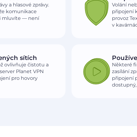
vy a hlasové zprávy.
Volání neb
akže komunikace
připojení 
i mluvíte — není
provoz Te
v kavárnác
ených sítích
Používe
ž ovlivňuje čistotu a
Některé fi
 server Planet VPN
zasílání z
ojení pro hovory
připojení
dostupný,