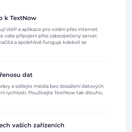
up k TextNow
í VoIP a aplikace pro volání přes internet.
 vaše připojení přes zabezpečený server,
ačítá a spolehlivě funguje kdekoli se
přenosu dat
zprávy a sdílejte média bez dosažení datových
í rychlosti. Používejte TextNow tak dlouho,
ech vašich zařízeních