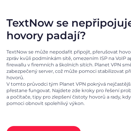
TextNow se nepřipojuj
hovory padají?
TextNow se může nepodařit připojit, přerušovat hovo
zpráv kvůli podmínkám sítě, omezením ISP na VoIP a
firewallu v firemních a školních sítích. Planet VPN sm
zabezpečený server, což může pomoci stabilizovat přís
hovorů.
V tomto průvodci tým Planet VPN pokrývá nejčastějš
přestane fungovat. Najdete zde kroky pro řešení prob
a počítače, tipy pro zlepšení čistoty hovorů a rady, k
pomoci obnovit spolehlivý výkon.