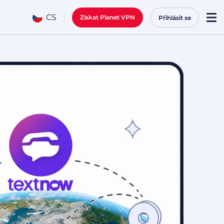
CS
Získat Planet VPN
Přihlásit se