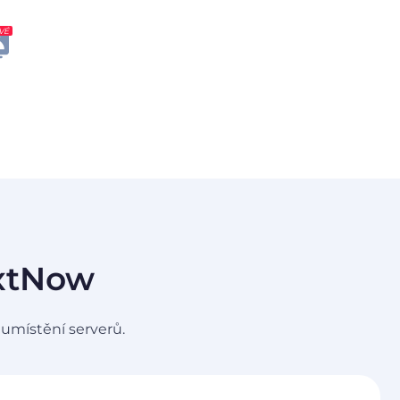
VÉ
extNow
 umístění serverů.