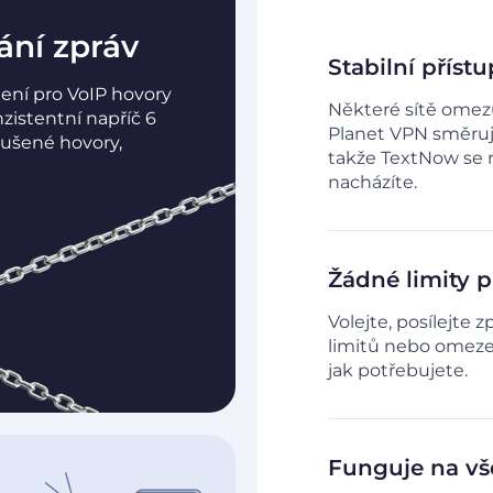
lání zpráv
Stabilní příst
jení pro VoIP hovory
Některé sítě omezuj
zistentní napříč 6
Planet VPN směruje
ušené hovory,
takže TextNow se n
nacházíte.
Žádné limity 
Volejte, posílejte 
limitů nebo omezen
jak potřebujete.
Funguje na vš