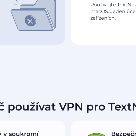
Používejte TextNo
macOS. Jeden účet
zařízeních.
č používat VPN pro Tex
y v soukromí
Bezpečn