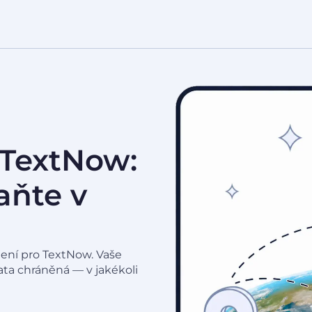
 TextNow:
taňte v
ení pro TextNow. Vaše
ata chráněná — v jakékoli