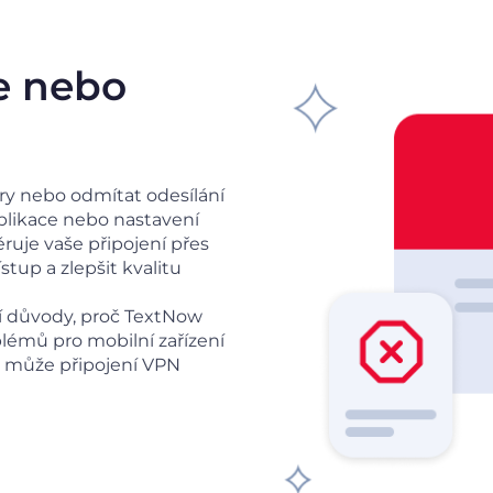
e nebo
ry nebo odmítat odesílání
plikace nebo nastavení
ěruje vaše připojení přes
tup a zlepšit kvalitu
í důvody, proč TextNow
lémů pro mobilní zařízení
dy může připojení VPN