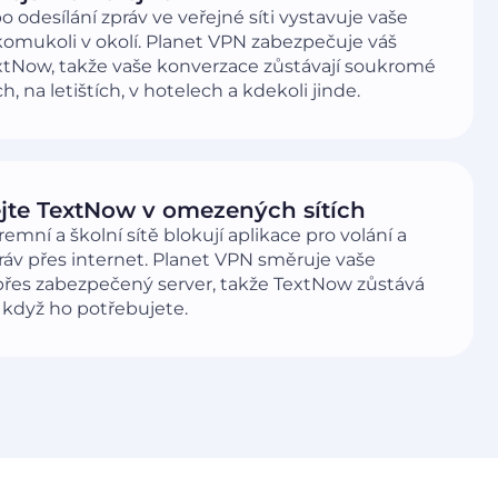
o odesílání zpráv ve veřejné síti vystavuje vaše
komukoli v okolí. Planet VPN zabezpečuje váš
xtNow, takže vaše konverzace zůstávají soukromé
h, na letištích, v hotelech a kdekoli jinde.
jte TextNow v omezených sítích
remní a školní sítě blokují aplikace pro volání a
práv přes internet. Planet VPN směruje vaše
 přes zabezpečený server, takže TextNow zůstává
 když ho potřebujete.