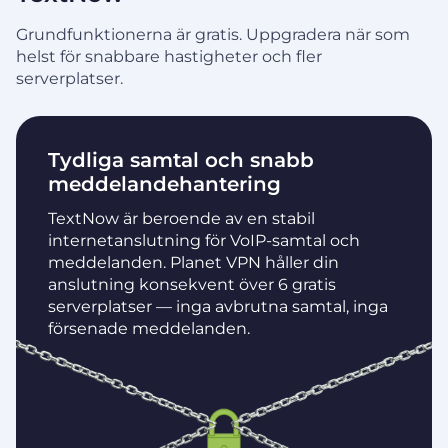
Grundfunktionerna är gratis. Uppgradera när som
helst för snabbare hastigheter och fler
serverplatser.
Tydliga samtal och snabb
meddelandehantering
TextNow är beroende av en stabil
internetanslutning för VoIP-samtal och
meddelanden. Planet VPN håller din
anslutning konsekvent över 6 gratis
serverplatser — inga avbrutna samtal, inga
försenade meddelanden.