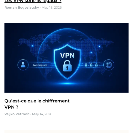
Les VPN sont-ils légaux ?
Roman Bogoslavsky
•
May 18, 2026
Qu’est-ce que le chiffrement
VPN ?
Veljko Petrovic
•
May 14, 2026