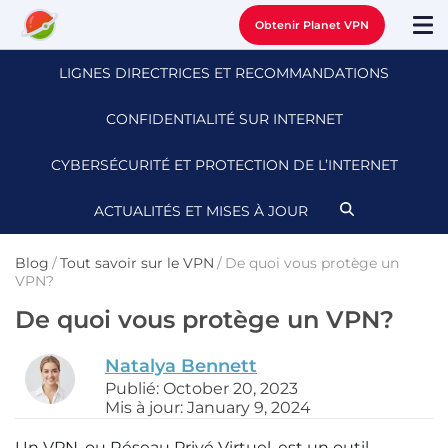
Obtenir Planet VPN
LIGNES DIRECTRICES ET RECOMMANDATIONS
CONFIDENTIALITÉ SUR INTERNET
CYBERSÉCURITÉ ET PROTECTION DE L’INTERNET
ACTUALITÉS ET MISES À JOUR
Blog
/
Tout savoir sur le VPN
/
De quoi vous protège un
VPN?
De quoi vous protège un VPN?
Natalya Bennett
Publié: October 20, 2023
Mis à jour: January 9, 2024
Un VPN, ou Réseau Privé Virtuel, est un outil