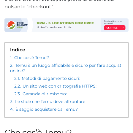
pulsante “checkout”.
Indice
1.
Che cos’è Temu?
2.
Temu è un luogo affidabile e sicuro per fare acquisti
online?
2.1.
Metodi di pagamento sicuri:
2.2.
Un sito web con crittografia HTTPS:
2.3.
Garanzia di rimborso:
3.
Le sfide che Temu deve affrontare
4.
È saggio acquistare da Temu?
Che cos’è Temu?