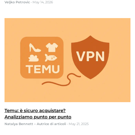
Veljko Petrovic
•
May 14, 2026
Temu: è sicuro acquistare?
Analizziamo punto per punto
Natalya Bennett – Autrice di articoli
•
May 21, 2025