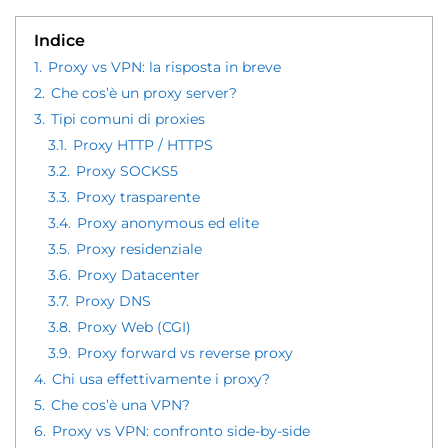
Indice
1.
Proxy vs VPN: la risposta in breve
2.
Che cos’è un proxy server?
3.
Tipi comuni di proxies
3.1.
Proxy HTTP / HTTPS
3.2.
Proxy SOCKS5
3.3.
Proxy trasparente
3.4.
Proxy anonymous ed elite
3.5.
Proxy residenziale
3.6.
Proxy Datacenter
3.7.
Proxy DNS
3.8.
Proxy Web (CGI)
3.9.
Proxy forward vs reverse proxy
4.
Chi usa effettivamente i proxy?
5.
Che cos’è una VPN?
6.
Proxy vs VPN: confronto side-by-side