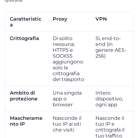
Caratteristic
Proxy
VPN
a
Crittografia
Di solito
Sì, end-to-
nessuna;
end (in
HTTPS e
genere AES-
SOCKS5
256)
aggiungono
solo la
crittografia
del trasporto
Ambito di
Una singola
Intero
protezione
app o
dispositivo,
browser
ogni app
Mascherame
Nasconde il
Nasconde il
nto IP
tuo IP ai siti
tuo IP e
che visiti
crittografa il
tuo traffico