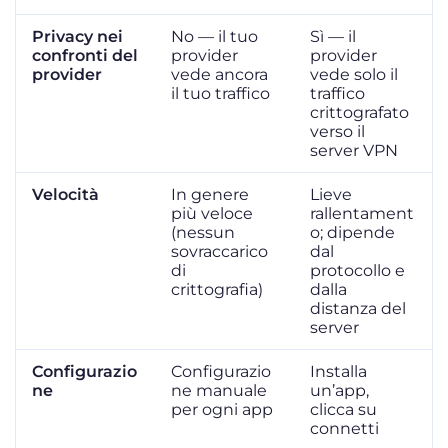
Privacy nei
No — il tuo
Sì — il
confronti del
provider
provider
provider
vede ancora
vede solo il
il tuo traffico
traffico
crittografato
verso il
server VPN
Velocità
In genere
Lieve
più veloce
rallentament
(nessun
o; dipende
sovraccarico
dal
di
protocollo e
crittografia)
dalla
distanza del
server
Configurazio
Configurazio
Installa
ne
ne manuale
un’app,
per ogni app
clicca su
connetti