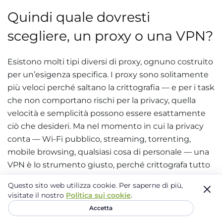
Quindi quale dovresti
scegliere, un proxy o una VPN?
Esistono molti tipi diversi di proxy, ognuno costruito
per un’esigenza specifica. I proxy sono solitamente
più veloci perché saltano la crittografia — e per i task
che non comportano rischi per la privacy, quella
velocità e semplicità possono essere esattamente
ciò che desideri. Ma nel momento in cui la privacy
conta — Wi-Fi pubblico, streaming, torrenting,
mobile browsing, qualsiasi cosa di personale — una
VPN è lo strumento giusto, perché crittografa tutto
ciò che il tuo dispositivo invia e riceve, non solo una
Questo sito web utilizza cookie.
Per saperne di più,
scheda del browser.
visitate il nostro
Politica sui cookie
.
Accetta
Se hai deciso che una VPN è la soluzione giusta per