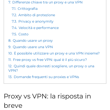
7.
Differenze chiave tra un proxy e una VPN
7.1.
Crittografia
7.2.
Ambito di protezione
7.3.
Privacy e anonymity
7.4.
Velocità e performance
7.5.
Costo
8.
Quando usare un proxy
9.
Quando usare una VPN
10.
È possibile utilizzare un proxy e una VPN insieme?
11.
Free proxy vs free VPN: qual è il più sicuro?
12.
Quindi quale dovresti scegliere, un proxy o una
VPN?
13.
Domande frequenti su proxies e VPNs
Proxy vs VPN: la risposta in
breve