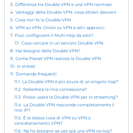
3.
Differenza tra Double VPN e una VPN normale
4.
Vantaggi della Double VPN: cosa ottieni davvero
5.
Cosa non fa la Double VPN
6.
VPN su VPN, Onion su VPN e altri approcci
7.
Puoi configurare il Multi-Hop da solo?
7.1.
Cosa cercare in un servizio Double VPN
8.
Hai bisogno della Double VPN?
9.
Come Planet VPN realizza la Double VPN
10.
In sintesi
11.
Domande frequenti
11.1.
La Double VPN è più sicura di un singolo hop?
11.2.
Rallenterà la mia connessione?
11.3.
Posso usare la Double VPN per lo streaming?
11.4.
La Double VPN nasconde completamente il
mio IP?
11.5.
È la stessa cosa di VPN su VPN o
concatenamento VPN?
11.6.
Ne ho bisogno se uso già una VPN no-log?