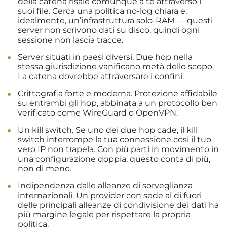
della catena risale comunque a te attraverso i
suoi file. Cerca una politica no-log chiara e,
idealmente, un’infrastruttura solo-RAM — questi
server non scrivono dati su disco, quindi ogni
sessione non lascia tracce.
Server situati in paesi diversi. Due hop nella
stessa giurisdizione vanificano metà dello scopo.
La catena dovrebbe attraversare i confini.
Crittografia forte e moderna. Protezione affidabile
su entrambi gli hop, abbinata a un protocollo ben
verificato come WireGuard o OpenVPN.
Un kill switch. Se uno dei due hop cade, il kill
switch interrompe la tua connessione così il tuo
vero IP non trapela. Con più parti in movimento in
una configurazione doppia, questo conta di più,
non di meno.
Indipendenza dalle alleanze di sorveglianza
internazionali. Un provider con sede al di fuori
delle principali alleanze di condivisione dei dati ha
più margine legale per rispettare la propria
politica.