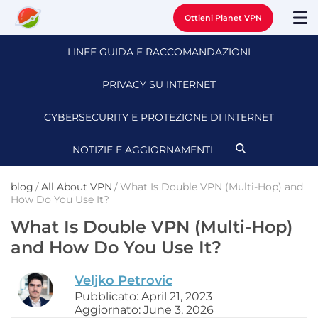
Ottieni Planet VPN
LINEE GUIDA E RACCOMANDAZIONI
PRIVACY SU INTERNET
CYBERSECURITY E PROTEZIONE DI INTERNET
NOTIZIE E AGGIORNAMENTI
blog
/
All About VPN
/
What Is Double VPN (Multi-Hop) and
How Do You Use It?
What Is Double VPN (Multi-Hop)
and How Do You Use It?
Veljko Petrovic
Pubblicato: April 21, 2023
Aggiornato: June 3, 2026