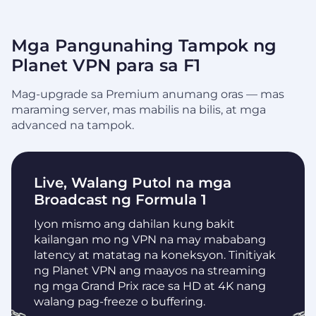
Mga Pangunahing Tampok ng
Planet VPN para sa F1
Mag-upgrade sa Premium anumang oras — mas
maraming server, mas mabilis na bilis, at mga
advanced na tampok.
Live, Walang Putol na mga
Broadcast ng Formula 1
Iyon mismo ang dahilan kung bakit
kailangan mo ng VPN na may mababang
latency at matatag na koneksyon. Tinitiyak
ng Planet VPN ang maayos na streaming
ng mga Grand Prix race sa HD at 4K nang
walang pag-freeze o buffering.