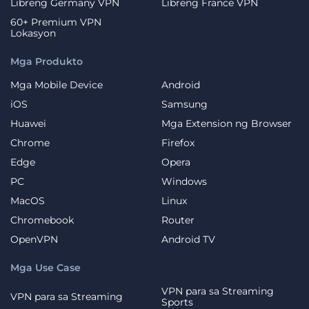
Libreng Germany VPN
Libreng France VPN
60+ Premium VPN
Lokasyon
Mga Produkto
Mga Mobile Device
Android
iOS
Samsung
Huawei
Mga Extension ng Browser
Chrome
Firefox
Edge
Opera
PC
Windows
MacOS
Linux
Chromebook
Router
OpenVPN
Android TV
Mga Use Case
VPN para sa Streaming
VPN para sa Streaming
Sports