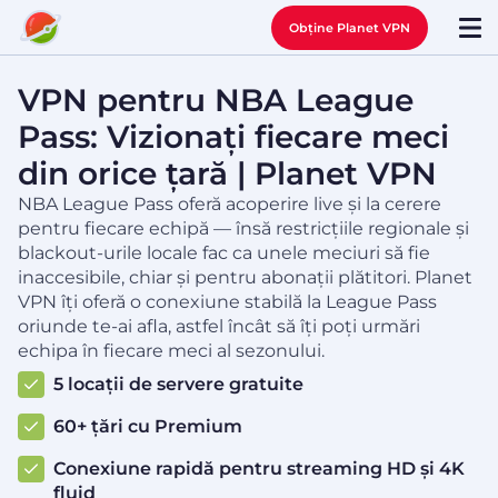
Obține Planet VPN
VPN pentru NBA League
Pass: Vizionați fiecare meci
din orice țară | Planet VPN
NBA League Pass oferă acoperire live și la cerere
pentru fiecare echipă — însă restricțiile regionale și
blackout-urile locale fac ca unele meciuri să fie
inaccesibile, chiar și pentru abonații plătitori. Planet
VPN îți oferă o conexiune stabilă la League Pass
oriunde te-ai afla, astfel încât să îți poți urmări
echipa în fiecare meci al sezonului.
5 locații de servere gratuite
60+ țări cu Premium
Conexiune rapidă pentru streaming HD și 4K
fluid