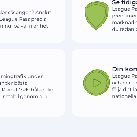
Se tidi
League Pas
nder säsongen? Anslut
prenumerat
 League Pass precis
marknad s
ng, på valfri enhet.
du redan b
Din kom
League Pa
eamingtrafik under
och borta
under bästa
följa ditt
. Planet VPN håller din
nationella
blir stabil genom alla