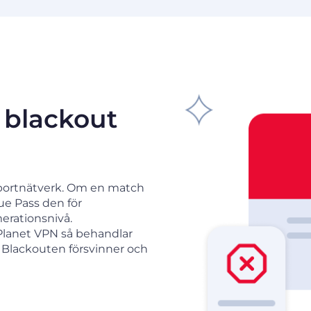
 blackout
 sportnätverk. Om en match
ue Pass den för
rationsnivå.
 Planet VPN så behandlar
Blackouten försvinner och