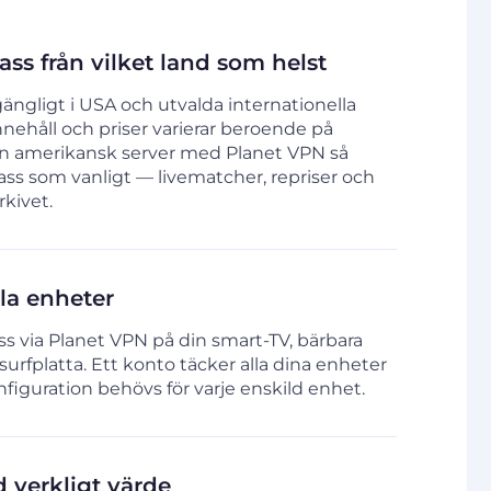
s från vilket land som helst
gängligt i USA och utvalda internationella
ehåll och priser varierar beroende på
l en amerikansk server med Planet VPN så
ss som vanligt — livematcher, repriser och
kivet.
la enheter
ss via Planet VPN på din smart-TV, bärbara
r surfplatta. Ett konto täcker alla dina enheter
nfiguration behövs för varje enskild enhet.
 verkligt värde