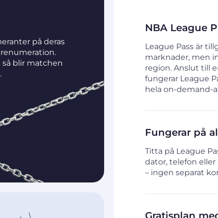
NBA League Pas
meranter på deras
League Pass är till
renumeration.
marknader, men inn
d så blir matchen
region. Anslut til
.
fungerar League Pa
hela on-demand-ar
Fungerar på al
Titta på League Pa
dator, telefon elle
– ingen separat ko
Gratisplan med