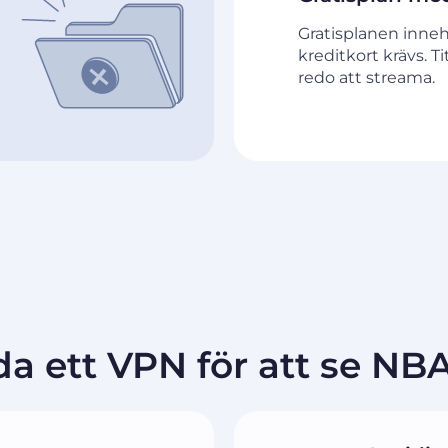
Gratisplanen inneh
kreditkort krävs. T
redo att streama.
da ett VPN för att se NB