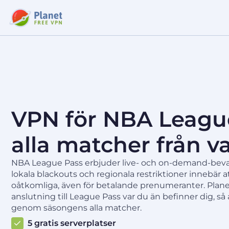
VPN för NBA League
alla matcher från va
NBA League Pass erbjuder live- och on-demand-bevak
lokala blackouts och regionala restriktioner innebär at
oåtkomliga, även för betalande prenumeranter. Plane
anslutning till League Pass var du än befinner dig, så a
genom säsongens alla matcher.
5 gratis serverplatser