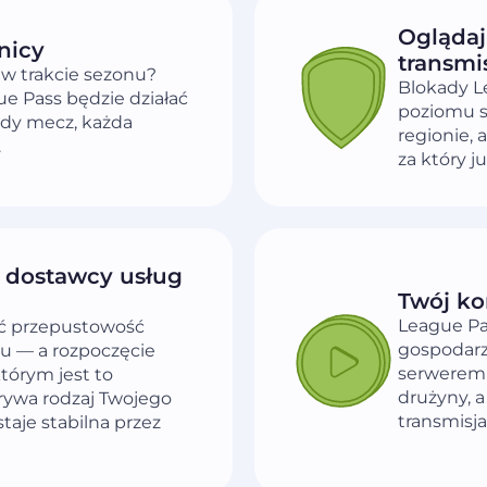
Oglądaj
nicy
transmis
 w trakcie sezonu?
Blokady Le
ue Pass będzie działać
poziomu s
żdy mecz, każda
regionie, 
.
za który ju
y dostawcy usług
Twój ko
League Pa
ć przepustowość
gospodarz
u — a rozpoczęcie
serwerem 
órym jest to
drużyny, a
rywa rodzaj Twojego
transmisja
taje stabilna przez