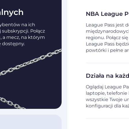
alnych
NBA League Pa
rybentów na ich
League Pass jest 
subskrypcji. Połącz
międzynarodowych, 
, a mecz, na którym
regionu. Połącz si
ę dostępny.
League Pass będzi
powtórki i pełne a
Działa na każ
Oglądaj League Pa
laptopie, telefoni
wszystkie Twoje u
konfiguracji dla ka