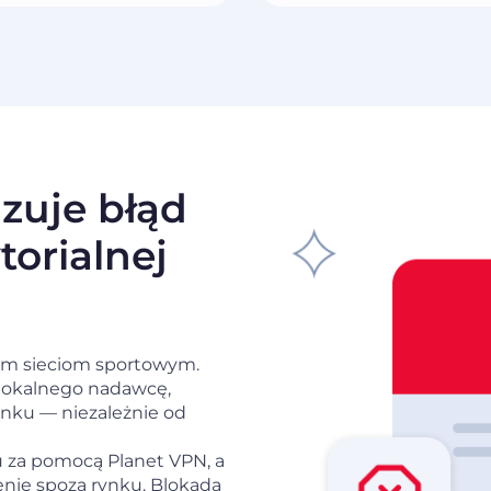
zuje błąd
torialnej
nym sieciom sportowym.
z lokalnego nadawcę,
nku — niezależnie od
u za pomocą Planet VPN, a
enie spoza rynku. Blokada