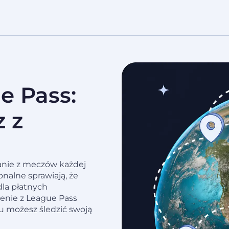
e Pass:
 z
danie z meczów każdej
onalne sprawiają, że
dla płatnych
enie z League Pass
mu możesz śledzić swoją