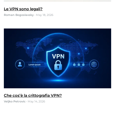
Le VPN sono legali?
Roman Bogoslavsky
•
May 18, 2026
Che cos’è la crittografia VPN?
Veljko Petrovic
•
May 14, 2026