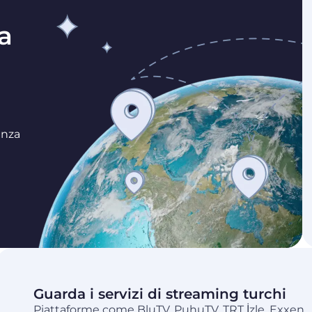
a
enza
Guarda i servizi di streaming turchi
Piattaforme come BluTV, PuhuTV, TRT İzle, Exxen