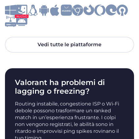
NUOVO
Vedi tutte le piattaforme
Valorant ha problemi di
lagging o freezing?
Routing instabile, congestione ISP o Wi-Fi
debole possono trasformare un ranked
match in un’esperienza frustrante. I colpi
non vengono registrati, le abilità sono in
ritardo e improvvisi ping spikes rovinano il
tuo timing.