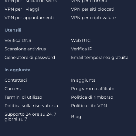
VPN per i social network
VPN per i torrent
VPN per i viaggi
VPN per siti bloccati
VPN per appuntamenti
VPN per criptovalute
Utensili
Verifica DNS
Web RTC
Scansione antivirus
Verifica IP
Generatore di password
Email temporanea gratuita
In aggiunta
Contattaci
In aggiunta
Careers
Programma affiliato
Termini di utilizzo
Politica di rimborso
Politica sulla riservatezza
Politica Lite VPN
Supporto 24 ore su 24, 7
Blog
giorni su 7